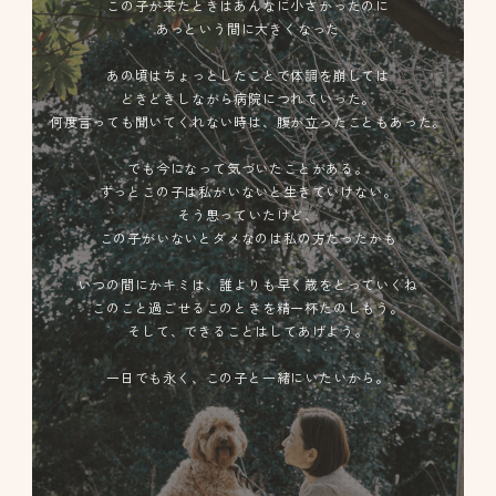
この子が来たときはあんなに小さかったのに
あっという間に大きくなった
あの頃はちょっとしたことで体調を崩しては
どきどきしながら病院につれていった。
何度言っても聞いてくれない時は、腹が立ったこともあった。
でも今になって気づいたことがある。
ずっとこの子は私がいないと生きていけない。
そう思っていたけど、
この子がいないとダメなのは私の方だったかも
いつの間にかキミは、誰よりも早く歳をとっていくね
このこと過ごせるこのときを精一杯たのしもう。
そして、できることはしてあげよう。
一日でも永く、この子と一緒にいたいから。