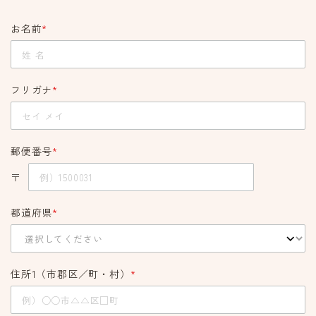
お名前
*
フリガナ
*
郵便番号
*
〒
都道府県
*
住所1（市郡区／町・村）
*