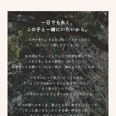
一日でも永く、
この子と一緒にいたいから。
この子が来たときはあんなに小さかったのに
あっという間に大きくなった
あの頃はちょっとしたことで体調を崩しては
どきどきしながら病院につれていった。
何度言っても聞いてくれない時は、腹が立ったこともあった。
でも今になって気づいたことがある。
ずっとこの子は私がいないと生きていけない。
そう思っていたけど、
この子がいないとダメなのは私の方だったかも
いつの間にかキミは、誰よりも早く歳をとっていくね
このこと過ごせるこのときを精一杯たのしもう。
そして、できることはしてあげよう。