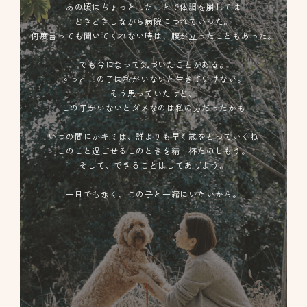
あの頃はちょっとしたことで体調を崩しては
どきどきしながら病院につれていった。
何度言っても聞いてくれない時は、腹が立ったこともあった。
でも今になって気づいたことがある。
ずっとこの子は私がいないと生きていけない。
そう思っていたけど、
この子がいないとダメなのは私の方だったかも
いつの間にかキミは、誰よりも早く歳をとっていくね
このこと過ごせるこのときを精一杯たのしもう。
そして、できることはしてあげよう。
一日でも永く、この子と一緒にいたいから。