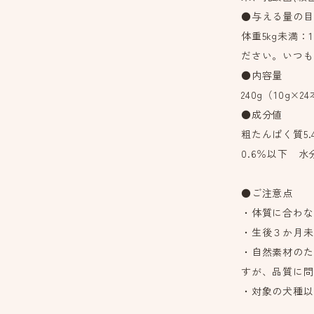
●与える量の目
体重5kg未満：
ださい。いつも
●内容量
240g（10g×2
●成分値
粗たんぱく質5.
0.6％以下 水分
●ご注意点
・体質に合わな
・生後３か月未
・自然素材のた
すが、品質に問
・対象の犬種以