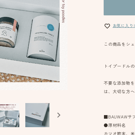
お気に入り
この商品をシェ
トイプードルの
不要な添加物を
は、大切な方へ
■BAUWAWサ
●原材料名
カツオ節末、米