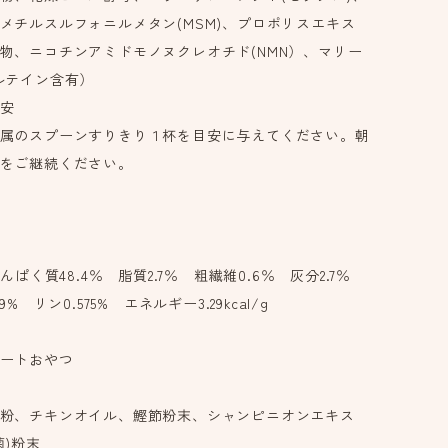
メチルスルフォニルメタン(MSM)、プロポリスエキス
物、ニコチンアミドモノヌクレオチド(NMN）、マリー
ルテイン含有）
安
属のスプーンすりきり１杯を目安に与えてください。朝
をご継続ください。
たんぱく質48.4％ 脂質2.7％ 粗繊維0.6％ 灰分2.7％
% リン0.575% エネルギー3.29kcal/g
ートおやつ
粉、チキンオイル、鰹節粉末、シャンピニオンエキス
菌)粉末