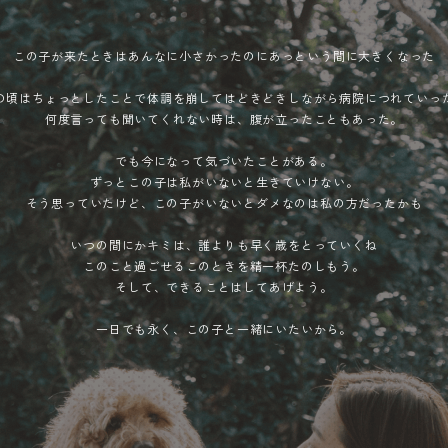
この子が来たときはあんなに小さかったのに
あっという間に大きくなった
の頃はちょっとしたことで体調を崩しては
どきどきしながら病院につれていっ
何度言っても聞いてくれない時は、腹が立ったこともあった。
でも今になって気づいたことがある。
ずっとこの子は私がいないと生きていけない。
そう思っていたけど、
この子がいないとダメなのは私の方だったかも
いつの間にかキミは、誰よりも早く歳をとっていくね
このこと過ごせるこのときを精一杯たのしもう。
そして、できることはしてあげよう。
一日でも永く、この子と一緒にいたいから。