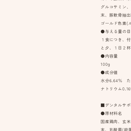
グルコサミン、
末、豚軟骨抽出
ゴールド色素(
●与える量の目
１食につき、付
と夕、１日２杯
●内容量
100g
●成分値
水分6.64％ 
ナトリウム0.169
■デンタルサポ
●原材料名
国産鶏肉、玄米
末、乳酸菌(殺