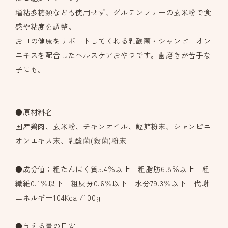
増粘多糖類なども使用せず、グルテンフリーの玄米粉で食
感や粘度を調整。
お口の健康をサポートしてくれる乳酸菌・シャンピニオン
エキスを配合したヘルスケアおやつです。歯磨きが苦手な
子にも。
●原材料名
国産鶏肉、玄米粉、チキンオイル、鰹節粉末、シャンピニ
オンエキス末、乳酸菌(殺菌)粉末
●成分値：粗たんぱく質5.4％以上 粗脂肪6.8％以上 粗
繊維0.1％以下 粗灰分0.6％以下 水分79.3％以下 代謝
エネルギー104Kcal/100g
●与える量の目安